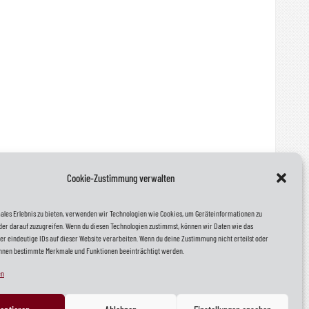
Cookie-Zustimmung verwalten
ales Erlebnis zu bieten, verwenden wir Technologien wie Cookies, um Geräteinformationen zu
Mehr zu uns
der darauf zuzugreifen. Wenn du diesen Technologien zustimmst, können wir Daten wie das
er eindeutige IDs auf dieser Website verarbeiten. Wenn du deine Zustimmung nicht erteilst oder
önnen bestimmte Merkmale und Funktionen beeinträchtigt werden.
Instagram
LinkedIn
en
Facebook
Jobs @Werftengruppe