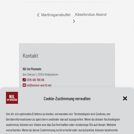
Käsefondue Abend
Martinsgansbuffet
Kontakt
Nil im Museum
Am Steine 1, 31134 Hildesheim
0176 416 786 86
nil@event-werft.net
Cookie-Zustimmung verwalten
Wir haben geschlossen!
Um dir ein optimales Erlebnis zu bieten, verwenden wir Technologien wie Cookies, um
Geräteinformationen zu speichern und/oder darauf zuzugreifen. Wenn du diesen Technologien
Wir haben unser NIL am 22. Dezember 2024 geschlossen. Wir sagen
zustimmst, können wir Daten wie das Surfverhalten oder eindeutige IDs auf dieser Website
Tschüss und vielen Dank!
verarbeiten. Wenn du deine Zustimmung nicht erteilst oder zurückziehst, können bestimmte