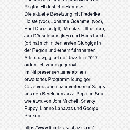
Region Hildesheim-Hannover.
Die aktuelle Besetzung mit Frederike
Holste (voc), Johanna Goemmel (voc),
Paul Donatus (git), Mathias Dittner (bs),
Jan Dönselmann (key) und Hans Lamb
(dr) hat sich in den ersten Clubgigs in
der Region und einem fulminanten
Aftershowgig bei der Jazztime 2017
ordentlich warm gegroovt.
Im Nil präsentiert „timelab“ ein
erweitertes Programm loungiger
Coverversionen handverlesener Songs
aus den Bereichen Jazz, Pop und Soul
wie etwa von Joni Mitchell, Snarky
Puppy, Lianne Lahavas und George
Benson.
https://www.timelab-souljazz.com/