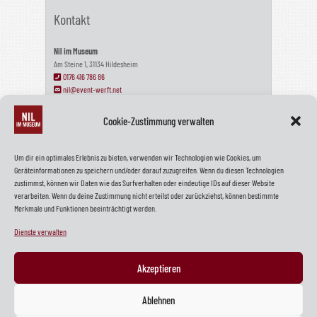
Kontakt
Nil im Museum
Am Steine 1, 31134 Hildesheim
0176 416 786 86
nil@event-werft.net
Cookie-Zustimmung verwalten
Wir haben geschlossen!
Um dir ein optimales Erlebnis zu bieten, verwenden wir Technologien wie Cookies, um
Geräteinformationen zu speichern und/oder darauf zuzugreifen. Wenn du diesen Technologien
Wir haben unser NIL am 22. Dezember 2024 geschlossen. Wir sagen
zustimmst, können wir Daten wie das Surfverhalten oder eindeutige IDs auf dieser Website
Tschüss und vielen Dank!
verarbeiten. Wenn du deine Zustimmung nicht erteilst oder zurückziehst, können bestimmte
Merkmale und Funktionen beeinträchtigt werden.
Dienste verwalten
Mehr zu uns
Akzeptieren
Instagram
LinkedIn
Facebook
Ablehnen
Jobs @Werftengruppe