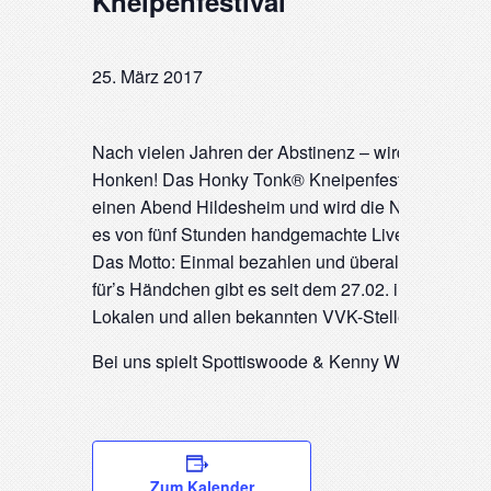
Kneipenfestival
25. März 2017
Nach vielen Jahren der Abstinenz – wird es jetzt w
Honken! Das Honky Tonk® Kneipenfestival erobert 
einen Abend Hildesheim und wird die Nacht zum Ta
es von fünf Stunden handgemachte Livemusik auf d
Das Motto: Einmal bezahlen und überall live dabei
für’s Händchen gibt es seit dem 27.02. im Vorverkauf
Lokalen und allen bekannten VVK-Stellen für 13 €.
Bei uns spielt
Spottiswoode & Kenny White
!!
Zum Kalender