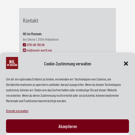
Kontakt
Nil im Museum
Am Steine 1, 31134 Hildesheim
0176 416 786 86
nil@event-werft.net
Cookie-Zustimmung verwalten
Wir haben geschlossen!
Um dir ein optimales Erlebnis zu bieten, verwenden wir Technologien wie Cookies, um
Geräteinformationen zu speichern und/oder darauf zuzugreifen. Wenn du diesen Technologien
Wir haben unser NIL am 22. Dezember 2024 geschlossen. Wir sagen
zustimmst, können wir Daten wie das Surfverhalten oder eindeutige IDs auf dieser Website
Tschüss und vielen Dank!
verarbeiten. Wenn du deine Zustimmung nicht erteilst oder zurückziehst, können bestimmte
Merkmale und Funktionen beeinträchtigt werden.
Dienste verwalten
Mehr zu uns
Akzeptieren
Instagram
LinkedIn